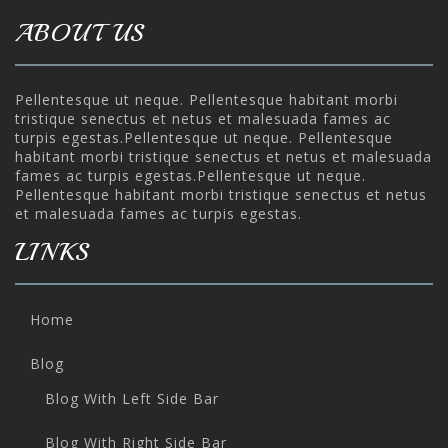
ABOUT US
Pellentesque ut neque. Pellentesque habitant morbi
tristique senectus et netus et malesuada fames ac
turpis egestas.Pellentesque ut neque. Pellentesque
habitant morbi tristique senectus et netus et malesuada
fames ac turpis egestas.Pellentesque ut neque.
Pellentesque habitant morbi tristique senectus et netus
et malesuada fames ac turpis egestas.
LINKS
Home
Blog
Blog With Left Side Bar
Blog With Right Side Bar