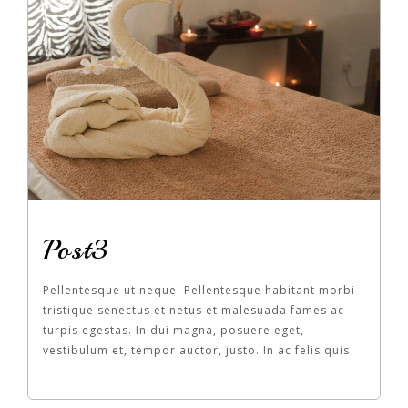
Post3
Pellentesque ut neque. Pellentesque habitant morbi
tristique senectus et netus et malesuada fames ac
turpis egestas. In dui magna, posuere eget,
vestibulum et, tempor auctor, justo. In ac felis quis