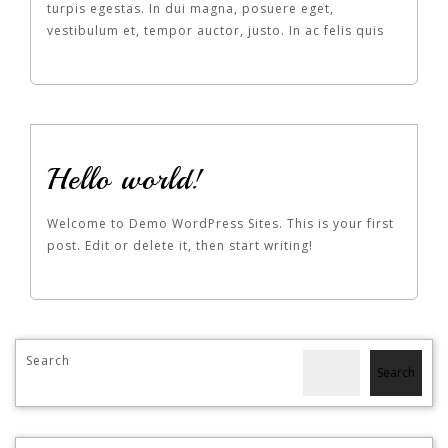
turpis egestas. In dui magna, posuere eget,
vestibulum et, tempor auctor, justo. In ac felis quis
Hello world!
Welcome to Demo WordPress Sites. This is your first
post. Edit or delete it, then start writing!
Search
Search