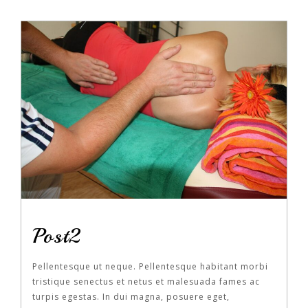
Post2
Pellentesque ut neque. Pellentesque habitant morbi
tristique senectus et netus et malesuada fames ac
turpis egestas. In dui magna, posuere eget,