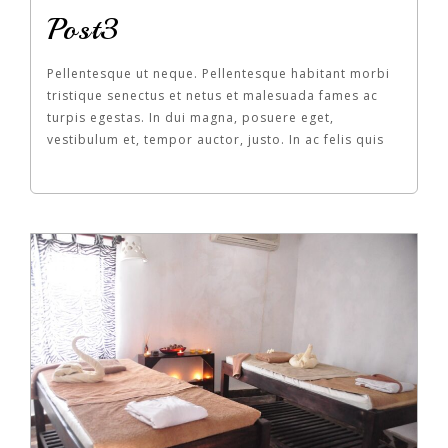
Post3
Pellentesque ut neque. Pellentesque habitant morbi
tristique senectus et netus et malesuada fames ac
turpis egestas. In dui magna, posuere eget,
vestibulum et, tempor auctor, justo. In ac felis quis