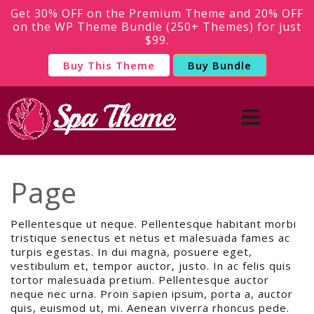
Get 30% OFF on the Premium Theme and 20% OFF
on the WP Theme Bundle (250+ Themes) for just
$99.
Buy This Theme
Buy Bundle
Page
Pellentesque ut neque. Pellentesque habitant morbi
tristique senectus et netus et malesuada fames ac
turpis egestas. In dui magna, posuere eget,
vestibulum et, tempor auctor, justo. In ac felis quis
tortor malesuada pretium. Pellentesque auctor
neque nec urna. Proin sapien ipsum, porta a, auctor
quis, euismod ut, mi. Aenean viverra rhoncus pede.