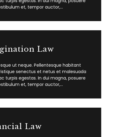
c turpis egestas. In dui magna, posuere
estibulum et, tempor auctor,…
gination Law
esque ut neque. Pellentesque habitant
ristique senectus et netus et malesuada
c turpis egestas. In dui magna, posuere
estibulum et, tempor auctor,…
ancial Law