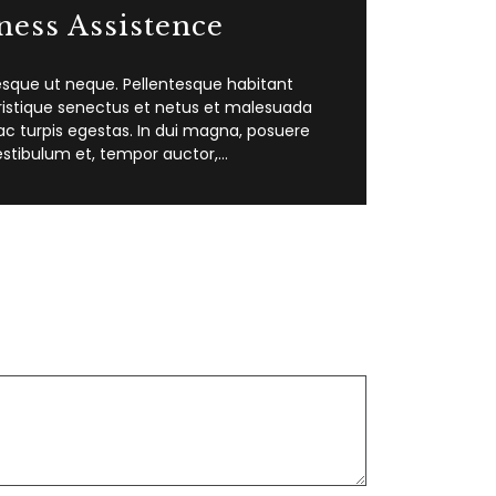
ness Assistence
esque ut neque. Pellentesque habitant
ristique senectus et netus et malesuada
c turpis egestas. In dui magna, posuere
estibulum et, tempor auctor,…