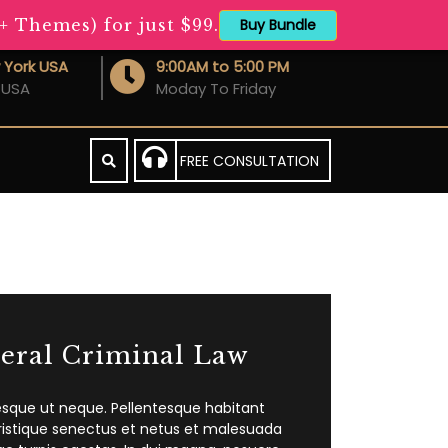
Buy Bundle
Themes) for just $99.
 York USA
9:00AM to 5:00 PM
 USA
Moday To Friday
FREE CONSULTATION
eral Criminal Law
esque ut neque. Pellentesque habitant
ristique senectus et netus et malesuada