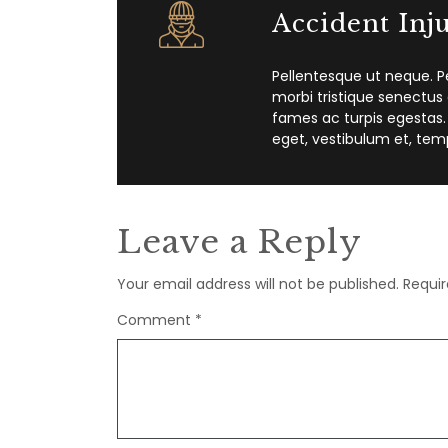
Accident Inj
Pellentesque ut neque. P
morbi tristique senectus
fames ac turpis egestas.
eget, vestibulum et, tem
Leave a Reply
Your email address will not be published.
Requir
Comment
*