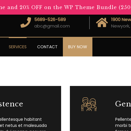
e and 20% OFF on the WP Theme Bundle (250+ 
5689-526-589
1900 New
abc@gmail.com
Newyork,
SERVICES
CONTACT
BUY NOW
stence
Gen
ellentesque habitant
Pellent
 et netus et malesuada
morbi t