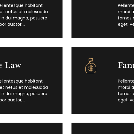
ellentesque habitant
Pellent
 et netus et malesuada
morbi t
 In dui magna, posuere
fames a
por auctor,…
eget, v
e Law
Fam
ellentesque habitant
Pellent
 et netus et malesuada
morbi t
 In dui magna, posuere
fames a
por auctor,…
eget, v