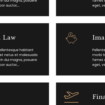
 In dui magna, posuere
fames a
por auctor,…
eget, v
l Law
Ima
ellentesque habitant
Pellent
 et netus et malesuada
morbi t
 In dui magna, posuere
fames a
por auctor,…
eget, v
Fin